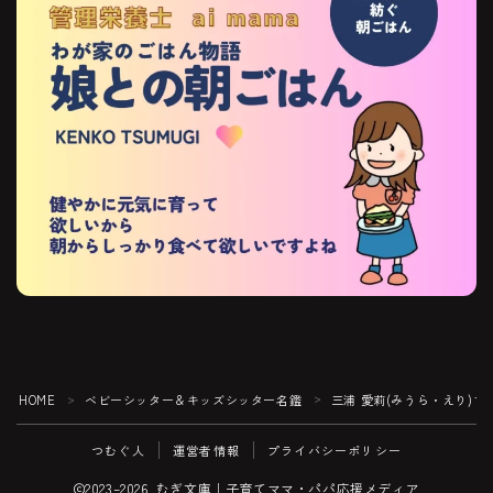
HOME
ベビーシッター＆キッズシッター名鑑
三浦 愛莉(みうら・えり)
＞
＞
つむぐ人
運営者情報
プライバシーポリシー
2023–2026 むぎ文庫｜子育てママ・パパ応援メディア