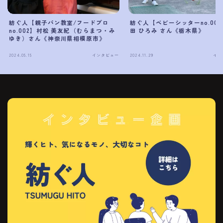
紡ぐ人【親子パン教室/フードプロ
紡ぐ人【ベビーシッターno.00
no.002】村松 美友紀（むらまつ・み
田 ひろみ さん《栃木県》
ゆき）さん《神奈川県相模原市》
2024.05.15
インタビュー
2024.11.29
イン