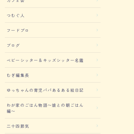
カフェ会
つむぐ人
フードプロ
ブログ
ベビーシッター＆キッズシッター名鑑
むぎ編集長
ゆっちゃんの育児パパあるある絵日記
わが家のごはん物語〜娘との朝ごはん
編〜
二十四節気