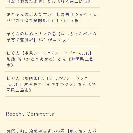
麻友（おおたまゆ）さん《静岡県三島市》
娘ちゃんの大人な言い回しの巻【ゆっちゃん
パパの子育て奮闘記】#31（6コマ版）
弟くんの決めゼリフの巻【ゆっちゃんパパの
子育て奮闘記】#30（6コマ版）
紡ぐ人【喫茶ジェミニ/フードプロno.012】
加藤 茜（かとうあかね）さん《静岡県三島
市》
紡ぐ人【薬膳茶HALECHAYA/フードプロ
no.011】宮澤ゆき（みやざわゆき）さん《静
岡県三島市》
Recent Comments
お祭り熱が冷めやらず〜の巻【ゆっちゃんパ