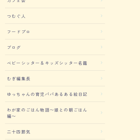
カフェ会
つむぐ人
フードプロ
ブログ
ベビーシッター＆キッズシッター名鑑
むぎ編集長
ゆっちゃんの育児パパあるある絵日記
わが家のごはん物語〜娘との朝ごはん
編〜
二十四節気