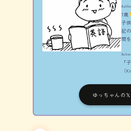
Author
7歳
子供
記
間
Achie
『
（K
ゆっちゃんの𝕏（