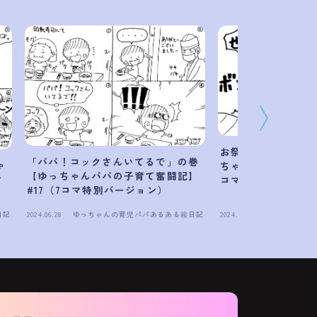
お祭り熱が冷めやら
「パパ！コックさんいてるで」の巻
ゃ
ちゃんパパの子育て奮
【ゆっちゃんパパの子育て奮闘記】
マ
コマ特別バージョン
#17（7コマ特別バージョン）
日記
2024.06.28
ゆっちゃんの育児パパあるある絵日記
2024.10.25
ゆっちゃんの