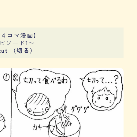
載４コマ漫画】
ピソード1〜
cut （切る）