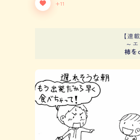
+11
【連
～エ
柿を