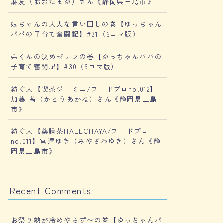
麻友（おおたまゆ）さん《静岡県三島市》
娘ちゃんの大人な言い回しの巻【ゆっちゃん
パパの子育て奮闘記】#31（6コマ版）
弟くんの決めゼリフの巻【ゆっちゃんパパの
子育て奮闘記】#30（6コマ版）
紡ぐ人【喫茶ジェミニ/フードプロno.012】
加藤 茜（かとうあかね）さん《静岡県三島
市》
紡ぐ人【薬膳茶HALECHAYA/フードプロ
no.011】宮澤ゆき（みやざわゆき）さん《静
岡県三島市》
Recent Comments
お祭り熱が冷めやらず〜の巻【ゆっちゃんパ