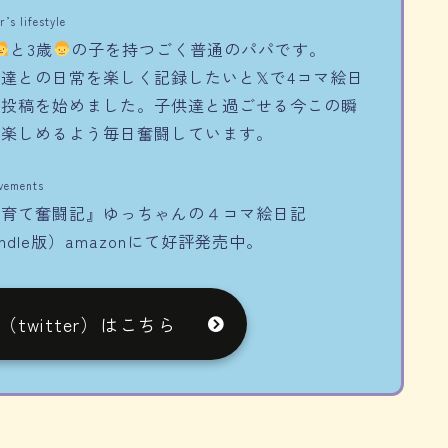
’s lifestyle
と3歳
の子を持つごく普通のパパです。
達との日常を楽しく記録したいと𝕏で4コマ絵日
の投稿を始めました。子供達と過ごせる今この瞬
を楽しめるよう毎日奮闘しています。
vements
子育て奮闘記』ゆっちゃんの４コマ絵日記
indle版）amazonにて好評発売中。
twitter）はこちら